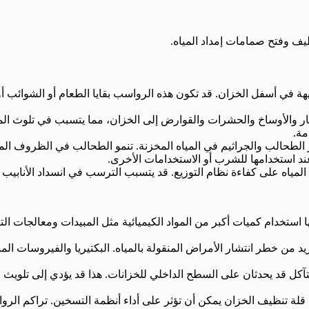
يف وفتح صمامات إمداد المياه.
هة في أسفل الخزان. قد تكون هذه الرواسب بقايا الطعام أو الشوائب 
ار والأوساخ والحشرات والقوارض إلى الخزان، مما يتسبب في تلوث الميا
مة.
ر الطحالب والجراثيم في المياه المخزنة. تنمو الطحالب في الظروف الموا
عند استخدامها للشرب أو الاستخدامات الأخرى.
لمياه على كفاءة نظام التوزيع. قد يتسبب الترسب في انسداد الأنابي
ا استخدام كميات أكبر من المواد الكيميائية مثل المبيدات ومعالجات الت
 من خطر انتشار الأمراض المنقولة بالمياه. البكتيريا والفيروسات المسب
تآكل قد يحدثان على السطح الداخلي للخزانات. هذا قد يؤدي إلى تلويث ا
قلة تنظيف الخزان يمكن أن تؤثر على أداء أنظمة التسخين. تراكم الر