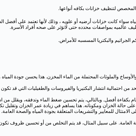
المخصص لتنظيف خزانات بكافه أنواعها.
ه سواء كانت خزانات أرضيه أو علويه ، وذلك لأنها تعتمد على أفضل ا
نظيف عالميه بمواصفات محدده حتى لاتؤثر على صحه أفراد الأسرة.
كم الجراثيم والبكتريا المسسبه للأمراض.
لأوساخ والملوثات المحتملة من الماء المخزن. هذا يحسن جودة المياه
من احتمالية انتشار البكتيريا والفيروسات والطفيليات التي قد تكون م
ام بكفاءة أفضل. وبالتالي، يتم تحسين ضغط الماء وتدفقه، ويقلل من اس
لى حالة الخزان ومكوناته. هذا يساهم في زيادة عمر الخزان وتقليل تكا
الامتثال للمعايير والتشريعات المتعلقة بجودة المياه والصحة العامة. يم
العامة. على سبيل المثال، قد يتم التخلص من أو تحسين ظروف تكون ا