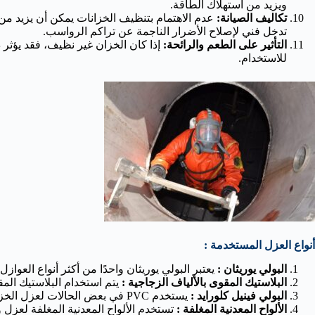
ويزيد من استهلاك الطاقة.
تكاليف الصيانة:
عدم الاهتمام بتنظيف الخزانات يمكن أن يزيد من 
تدخل فني لإصلاح الأضرار الناجمة عن تراكم الرواسب.
التأثير على الطعم والرائحة:
إذا كان الخزان غير نظيف، فقد يؤثر ذ
للاستخدام.
أنواع العزل المستخدمة :
البولي يوريثان :
يعتبر البولي يوريثان واحدًا من أكثر أنواع العو
البلاستيك المقوى بالألياف الزجاجية :
يتم استخدام البلاستيك المقو
البولي فينيل كلورايد :
يستخدم PVC في بعض الحالات لعزل الخزانات. يتميز بمقاومته للكيماويات والتآكل ويمكن تركيبه بسهولة.
الألواح المعدنية المغلفة :
تستخدم الألواح المعدنية المغلفة لعزل 