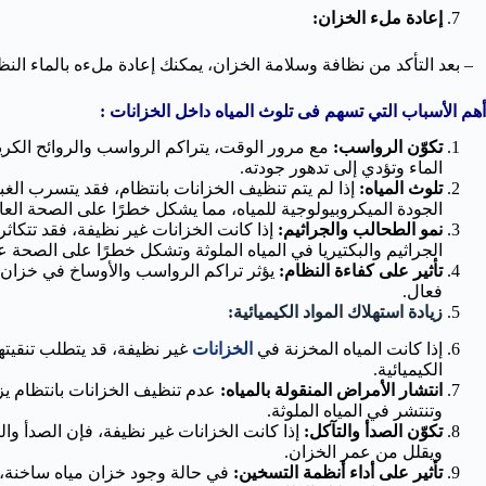
إعادة ملء الخزان:
– بعد التأكد من نظافة وسلامة الخزان، يمكنك إعادة ملءه بالماء النظ
أهم الأسباب التي تسهم فى تلوث المياه داخل الخزانات :
تكوّن الرواسب:
مع مرور الوقت، يتراكم الرواسب والروائح الكري
الماء وتؤدي إلى تدهور جودته.
تلوث المياه:
إذا لم يتم تنظيف الخزانات بانتظام، فقد يتسرب الغب
الجودة الميكروبيولوجية للمياه، مما يشكل خطرًا على الصحة العا
نمو الطحالب والجراثيم:
إذا كانت الخزانات غير نظيفة، فقد تتكاث
الجراثيم والبكتيريا في المياه الملوثة وتشكل خطرًا على الصحة 
تأثير على كفاءة النظام:
يؤثر تراكم الرواسب والأوساخ في خزان ا
فعال.
زيادة استهلاك المواد الكيميائية:
إذا كانت المياه المخزنة في
الخزانات
غير نظيفة، قد يتطلب تنقيته
الكيميائية.
انتشار الأمراض المنقولة بالمياه:
عدم تنظيف الخزانات بانتظام يزيد
وتنتشر في المياه الملوثة.
تكوّن الصدأ والتآكل:
إذا كانت الخزانات غير نظيفة، فإن الصدأ وال
ويقلل من عمر الخزان.
تأثير على أداء أنظمة التسخين:
في حالة وجود خزان مياه ساخنة، 