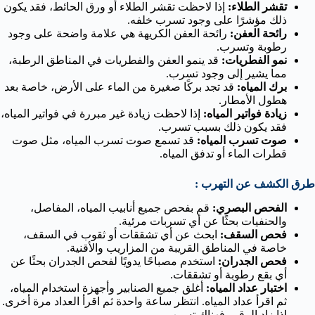
تقشر الطلاء:
إذا لاحظت تقشر الطلاء أو ورق الحائط، فقد يكون
ذلك مؤشرًا على وجود تسرب خلفه.
رائحة العفن:
رائحة العفن الكريهة هي علامة واضحة على وجود
رطوبة وتسرب.
نمو الفطريات:
قد ينمو العفن والفطريات في المناطق الرطبة،
مما يشير إلى وجود تسرب.
برك المياه:
قد تجد بركًا صغيرة من الماء على الأرض، خاصة بعد
هطول الأمطار.
زيادة فواتير المياه:
إذا لاحظت زيادة غير مبررة في فواتير المياه،
فقد يكون ذلك بسبب تسرب.
صوت تسرب المياه:
قد تسمع صوت تسرب المياه، مثل صوت
قطرات الماء أو تدفق المياه.
طرق الكشف عن التهرب :
الفحص البصري:
قم بفحص جميع أنابيب المياه، المفاصل،
والحنفيات بحثًا عن أي تسربات مرئية.
فحص السقف:
ابحث عن أي تشققات أو ثقوب في السقف،
خاصة في المناطق القريبة من المزاريب والأقنية.
فحص الجدران:
استخدم مصباحًا يدويًا لفحص الجدران بحثًا عن
أي بقع رطوبة أو تشققات.
اختبار عداد المياه:
أغلق جميع الصنابير وأجهزة استخدام المياه،
ثم اقرأ عداد المياه. انتظر ساعة واحدة ثم اقرأ العداد مرة أخرى.
إذا زاد الرقم، فهناك تسرب.