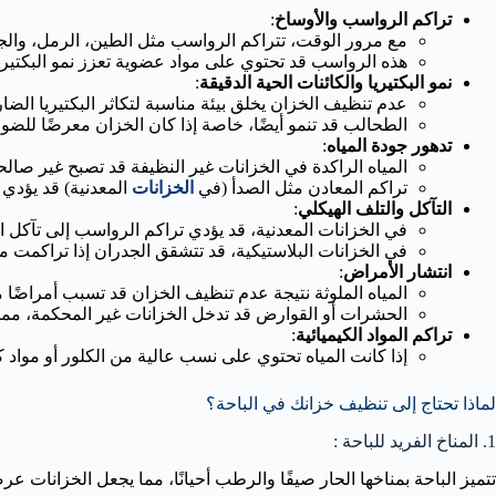
تراكم الرواسب والأوساخ
:
مع مرور الوقت، تتراكم الرواسب مثل الطين، الرمل، والجزي
هذه الرواسب قد تحتوي على مواد عضوية تعزز نمو البكتيري
نمو البكتيريا والكائنات الحية الدقيقة
:
عدم تنظيف الخزان يخلق بيئة مناسبة لتكاثر البكتيريا الضارة
الطحالب قد تنمو أيضًا، خاصة إذا كان الخزان معرضًا للضوء
تدهور جودة المياه
:
المياه الراكدة في الخزانات غير النظيفة قد تصبح غير صالح
تراكم المعادن مثل الصدأ (في
الخزانات
المعدنية) قد يؤدي 
التآكل والتلف الهيكلي
:
في الخزانات المعدنية، قد يؤدي تراكم الرواسب إلى تآكل 
في الخزانات البلاستيكية، قد تتشقق الجدران إذا تراكمت م
انتشار الأمراض
:
المياه الملوثة نتيجة عدم تنظيف الخزان قد تسبب أمراضًا م
الحشرات أو القوارض قد تدخل الخزانات غير المحكمة، مما 
تراكم المواد الكيميائية
:
إذا كانت المياه تحتوي على نسب عالية من الكلور أو مواد 
لماذا تحتاج إلى تنظيف خزانك في الباحة؟
1. المناخ الفريد للباحة :
تتميز الباحة بمناخها الحار صيفًا والرطب أحيانًا، مما يجعل الخزانات 