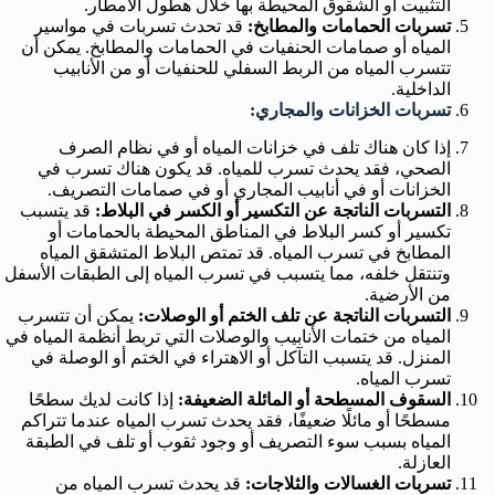
التثبيت أو الشقوق المحيطة بها خلال هطول الأمطار.
تسربات الحمامات والمطابخ:
قد تحدث تسربات في مواسير
المياه أو صمامات الحنفيات في الحمامات والمطابخ. يمكن أن
تتسرب المياه من الربط السفلي للحنفيات أو من الأنابيب
الداخلية.
تسربات الخزانات والمجاري:
إذا كان هناك تلف في خزانات المياه أو في نظام الصرف
الصحي، فقد يحدث تسرب للمياه. قد يكون هناك تسرب في
الخزانات أو في أنابيب المجاري أو في صمامات التصريف.
التسربات الناتجة عن التكسير أو الكسر في البلاط:
قد يتسبب
تكسير أو كسر البلاط في المناطق المحيطة بالحمامات أو
المطابخ في تسرب المياه. قد تمتص البلاط المتشقق المياه
وتنتقل خلفه، مما يتسبب في تسرب المياه إلى الطبقات الأسفل
من الأرضية.
التسربات الناتجة عن تلف الختم أو الوصلات:
يمكن أن تتسرب
المياه من ختمات الأنابيب والوصلات التي تربط أنظمة المياه في
المنزل. قد يتسبب التآكل أو الاهتراء في الختم أو الوصلة في
تسرب المياه.
السقوف المسطحة أو المائلة الضعيفة:
إذا كانت لديك سطحًا
مسطحًا أو مائلًا ضعيفًا، فقد يحدث تسرب المياه عندما تتراكم
المياه بسبب سوء التصريف أو وجود ثقوب أو تلف في الطبقة
العازلة.
تسربات الغسالات والثلاجات:
قد يحدث تسرب المياه من