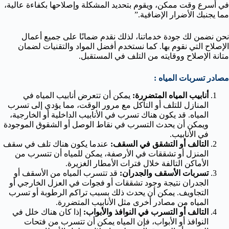
في أسرع وقت ممكن، ويقوم بتحديد المشكلة وإصلاحها بكفاءة عالية،
مما يجنبك الأضرار الإضافية.”
نحن نضمن لك جودة خدماتنا، لذلك نقدم ضمانًا على جميع أعمال
الإصلاح التي نقوم بها. كما نستخدم أفضل المواد والتقنيات لضمان
متانة الإصلاح ووقايته من التلف في المستقبل.
مصادر تسربات المياه :
أنابيب المياه المتضررة:
يمكن أن تتعرض أنابيب المياه في
المنازل للتلف أو التآكل مع مرور الوقت، مما يؤدي إلى تسرب
المياه. قد يكون هناك تسرب في الأنابيب الداخلية أو الخارجية،
ويمكن أن يحدث التسرب في نقاط الوصل أو الشقوق الموجودة
في الأنابيب.
التالف أو التشقق في السقف:
عندما يكون هناك تلف في سقف
المنزل أو تشققات في الأرصفة، يمكن للمياه أن تتسرب من
الأماكن التالفة خلال فترات الأمطار الغزيرة.
تسربات الأسقف والجدران:
قد تتسرب المياه من الأسقف أو
الجدران نتيجة وجود تشققات أو فجوات في العزل الخارجي أو
التجاويف. يمكن أن يحدث ذلك بسبب تراكم الرطوبة أو تسرب
المياه من مصادر أخرى مثل الأنابيب المتضررة.
التالف أو التسرب في النوافذ والأبواب:
إذا كان هناك خلل في
النوافذ أو الأبواب، فإن المياه يمكن أن تتسرب من فتحات