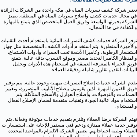
تعتبر شركة كشف تسربات المياه في مكه واحدة من الشركات الرائدة
في مجال خدمات كشف واصلاح تسربات المياه في المنطقة. تتميز
الشركة بخبرتها الواسعة وفريق العمل المتخصص الذي يتمتع بالمهارة
والكفاءة في هذا المجال.
توفر الشركة خدمات كشف التسربات المائية باستخدام أحدث التقنيات
والأجهزة المتطورة. يتم استخدام أدوات الكشف المتخصصة مثل جهاز
استشعار الرطوبة، وكاميرا الأشعة تحت الحمراء، وأدوات الاستماع،
والمنظار الكاميرا لتحديد مصدر وموقع التسرب بدقة عالية. يتمتع
فريق الخبراء بالمعرفة العميقة في استخدام هذه الأدوات وتحليل
البيانات لتقديم تقارير شاملة ودقيقة للعملاء.
تقدم الشركة خدمات إصلاح التسربات بمهنية وجودة عالية. يتم توفير
فريق الفنيين المهرة الذين يقومون بإصلاح الأنابيب المتضررة، وتغيير
الصمامات والتوصيلات، وإصلاح العوازل والأسطح المتآكلة. يتم
استخدام مواد عالية الجودة وتقنيات متقدمة لضمان الإصلاح الفعال
والمستدام.
تهتم الشركة برضا العملاء وتلتزم بتقديم خدمات موثوقة وفعالة. يتم
توفير خدمة عملاء ممتازة ودعم فني مستمر للإجابة على استفسارات
العملاء وتلبية احتياجاتهم. تضمن الشركة الالتزام بالمواعيد المحددة
وتقديم الخدمات بأعلى مستويات الجودة والمهنية.