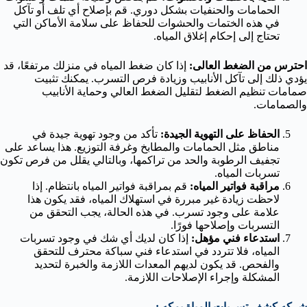
الحمامات والحنفيات بشكل دوري. قم بإصلاح أي تلف أو تآكل
في هذه الختمات والحشوات للحفاظ على سلامة الأماكن التي
تحتاج إلى إحكام إغلاق المياه.
احترس من الضغط العالى:
إذا كان ضغط المياه في منزلك مرتفعًا، قد
يؤدي ذلك إلى تآكل الأنابيب وزيادة فرص التسرب. يمكنك تثبيت
صمامات تنظيم الضغط لتقليل الضغط العالي وحماية الأنابيب
والصمامات.
الحفاظ على التهوية الجيدة:
تأكد من وجود تهوية جيدة في
مناطق مثل الحمامات والمطابخ وغرفة التوزيع. هذا يساعد على
تجفيف الرطوبة والحد من تراكمها، وبالتالي يقلل من فرص تكون
تسربات المياه.
مراقبة فواتير المياه:
قم بمراقبة فواتير المياه بانتظام. إذا
لاحظت زيادة غير مبررة في استهلاك المياه، فقد يكون هذا
علامة على وجود تسرب. في هذه الحالة، يجب التحقق من
التسربات وإصلاحها فورًا.
استدعاء فني مؤهل:
إذا كان لديك أي شك في وجود تسربات
المياه، فلا تتردد في استدعاء فني سباكة محترف للتحقق
والفحص. قد يكون لديهم المعدات اللازمة والخبرة لتحديد
المشكلة وإجراء الإصلاحات اللازمة.
شركه كشف تسربات المياة بمكه :