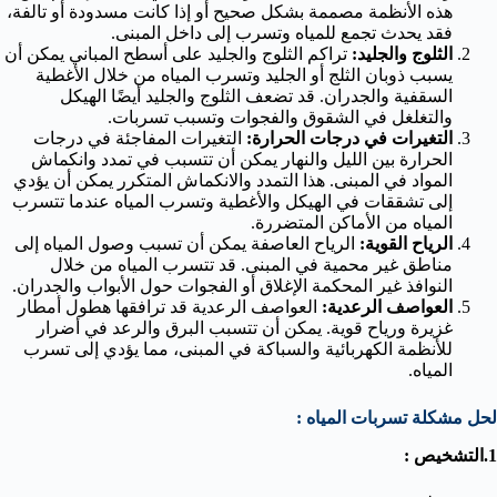
هذه الأنظمة مصممة بشكل صحيح أو إذا كانت مسدودة أو تالفة،
فقد يحدث تجمع للمياه وتسرب إلى داخل المبنى.
الثلوج والجليد:
تراكم الثلوج والجليد على أسطح المباني يمكن أن
يسبب ذوبان الثلج أو الجليد وتسرب المياه من خلال الأغطية
السقفية والجدران. قد تضعف الثلوج والجليد أيضًا الهيكل
والتغلغل في الشقوق والفجوات وتسبب تسربات.
التغيرات في درجات الحرارة:
التغيرات المفاجئة في درجات
الحرارة بين الليل والنهار يمكن أن تتسبب في تمدد وانكماش
المواد في المبنى. هذا التمدد والانكماش المتكرر يمكن أن يؤدي
إلى تشققات في الهيكل والأغطية وتسرب المياه عندما تتسرب
المياه من الأماكن المتضررة.
الرياح القوية:
الرياح العاصفة يمكن أن تسبب وصول المياه إلى
مناطق غير محمية في المبنى. قد تتسرب المياه من خلال
النوافذ غير المحكمة الإغلاق أو الفجوات حول الأبواب والجدران.
العواصف الرعدية:
العواصف الرعدية قد ترافقها هطول أمطار
غزيرة ورياح قوية. يمكن أن تتسبب البرق والرعد في أضرار
للأنظمة الكهربائية والسباكة في المبنى، مما يؤدي إلى تسرب
المياه.
لحل مشكلة تسربات المياه :
1.التشخيص :