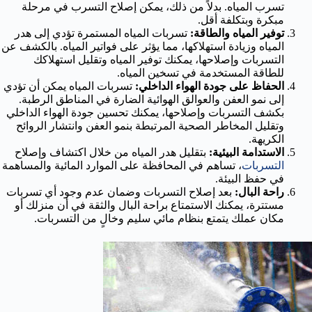
تسرب المياه. بدلاً من ذلك، يمكن إصلاح التسرب في مرحلة
مبكرة وبتكلفة أقل.
توفير المياه والطاقة:
تسربات المياه المستمرة تؤدي إلى هدر
المياه وزيادة استهلاكها، مما يؤثر على فواتير المياه. بالكشف عن
التسربات وإصلاحها، يمكنك توفير المياه وتقليل استهلاكك
للطاقة المستخدمة في تسخين المياه.
الحفاظ على جودة الهواء الداخلي:
تسربات المياه يمكن أن تؤدي
إلى نمو العفن والعوالق الهوائية الضارة في المناطق الرطبة.
بكشف التسربات وإصلاحها، يمكنك تحسين جودة الهواء الداخلي
وتقليل المخاطر الصحية المرتبطة بنمو العفن وانتشار الروائح
الكريهة.
الاستدامة البيئية:
بتقليل هدر المياه من خلال اكتشاف وإصلاح
التسربات
، تساهم في المحافظة على الموارد المائية والمساهمة
في حفظ البيئة.
راحة البال:
بعد إصلاح التسربات وضمان عدم وجود أي تسربات
مستترة، يمكنك الاستمتاع براحة البال والثقة في أن منزلك أو
مكان عملك يتمتع بنظام مائي سليم وخالٍ من التسربات.