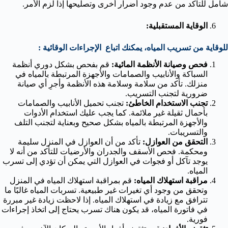
شامل للتأكد من عدم وجود أضرار أخرى وتصليحها إذا لزم الأمر.
الوقاية المستقبلية:
للوقاية من تسريب المياه، يمكنك اتباع الإجراءات الوقائية :
فحص وصيانة الأنظمة المائية:
قم بفحص بشكل دوري أنظمة
السباكة والأنابيب والصمامات والأجهزة المرتبطة بالمياه في
منزلك. تأكد من سلامة وسلامة هذه الأنظمة وأجرِ أي صيانة
ضرورية لتجنب التسريب.
تجنب الاستخدام الخاطئ:
تجنب تحميل الأنابيب والصمامات
بأحمال ثقيلة غير ملائمة. كما يجب عليك استخدام الأدوات
والأجهزة المرتبطة بالمياه بشكل صحيح وبعناية لتجنب التلف
والتسريبات.
التحقق من العوازل:
تأكد من أن العوازل في المنزل سليمة
ومحكمة. فحص الأسقف والجدران والأرضيات للتأكد من أنه لا
يوجد تآكل أو فجوات في العوازل التي يمكن أن تؤدي إلى تسرب
المياه.
مراقبة استهلاك المياه:
قم بمراقبة استهلاك المياه في المنزل
وتحقق من وجود أي تغيرات غير طبيعية. تسربات المياه غالبًا ما
تترافق مع زيادة في استهلاك المياه. إذا لاحظت زيادة غير مبررة
في فاتورة المياه، قد يكون هناك تسرب يحتاج إلى اتخاذ إجراءات
فورية.