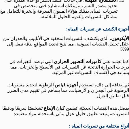
الاستشارة المهنية:
في حالات الشك الكبير أو عدم القدرة على
تحديد مصدر التسرب، يمكنك استشارة فني متخصص في
تسربات المياه. يمتلك هؤلاء الفنيون المعرفة والخبرة للتعامل مع
مشاكل التسربات وتقديم الحلول الملائمة.
أجهزة الكشف عن تسربات المياه :
الأيكوفون
، الذي يكتشف التسربات المخفية في الأنابيب والجدران من
خلال تحليل الذبذبات الصوتية، مما يتيح تحديد المواقع بدقة تصل إلى
99%.
كما تعتمد على
كاميرات التصوير الحراري
التي ترصد التغيرات في
درجات الحرارة الناتجة عن التسربات في الأسطح والخزانات، مما
يساعد في اكتشاف التسربات غير المرئية.
ثم إضافة إلى ذلك، تستخدم
أجهزة قياس الرطوبة
لتحديد مستويات
الرطوبة في الجدران والأرضيات، مما يساهم في تقييم مدى الضرر
قبل تطبيق العزل.
بفضل هذه التقنيات الحديثة، تضمن
كيان الإبداع
تشخيصًا سريعًا ودقيقًا
للتسربات، يتبعه تطبيق حلول عزل مائي باستخدام مواد معتمدة
أنواع مختلفة من تسربات المياه :