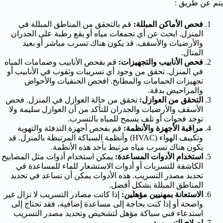
يتم عن طريق :
فحص الأماكن المبللة:
قم بالتحقق من المناطق المبللة في
المنزل. ابحث عن أي تجمعات مياه أو بقع رطبة على الجدران
والأرضيات والأسقف. قد يكون هناك تسرب مباشر أو بعيد
المنال.
فحص الأنابيب والتجهيزات:
قم بفحص الأنابيب وصمامات المياه
في المنزل. تحقق من وجود أي تسريبات وثقوب في الأنابيب أو
تجهيزات الحمامات والمطابخ. افحص الحنفيات والأحواض
والمراحيض بدقة.
التحقق من العوازل:
تحقق من حالة العوازل في المنزل. فحص
الأسقف والأرضيات والجدران للتأكد من أن العوازل سليمة ولا
توجد فجوات أو تلف يسمح للمياه بالتسرب.
مراقبة الأجهزة والأنظمة:
قم بفحص أجهزة التدفئة والتهوية
وتكييف الهواء (HVAC) وأنظمة السباكة المرتبطة بالمنزل. قد
يكون هناك تسرب مياه مرتبط بأحد هذه الأنظمة.
استخدام الأدوات المساعدة:
يمكن استخدام أدوات مثل المصابيح
الكاشفة للتسربات أو أدوات الاستشعار للماء للمساعدة في
تحديد مصدر التسريب. هذه الأدوات يمكن أن تساعد في تحديد
المناطق المبللة بشكل أفضل.
الاستعانة بمهنيين مؤهلين:
إذا كانت مصادر التسريب لا تزال غير
واضحة أو إذا كنت بحاجة إلى مساعدة إضافية، فقد تحتاج إلى
استدعاء فني سباكة مؤهل لتشخيص وتحديد مصدر التسريب
إصلاح التسرب: