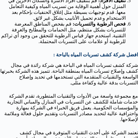
تثقيف الأفراد:
قم بتثقيف أفراد الأسرة والسكان الآخرين في
المنزل حول أهمية الوقاية من تسريب المياه وكيفية التعامل
معها. قدم توجيهات بسيطة مثل إغلاق الحنفيات بإحكام بعد
الاستخدام وعدم تحميل الأنابيب بشكل غير لائق.
فحص الرطوبة والتسربات:
قم بفحص المناطق المعرضة
للتسربات بشكل منتظم، مثل الحمامات والمطابخ والغرفة
التقنية. استخدم جهاز قياس الرطوبة للتحقق من وجود أي تراكم
للرطوبة أو علامات على التسربات المحتملة.
افضل شركة كشف تسربات المياه بالباحة :
شركة كشف تسربات المياه في الباحة هي شركة رائدة في مجال
كشف وإصلاح تسربات المياه بمنطقة الباحة. تتميز هذه الشركة بخبرتها
الواسعة والتقنيات المتقدمة التي تستخدمها في تحديد وإصلاح
التسربات بدقة عالية وكفاءة مثلى.
مع مجموعة واسعة من الأدوات والتقنيات المتطورة، تقدم الشركة
خدمات شاملة للكشف عن التسربات في المنازل والمباني التجارية
والمؤسسات الحكومية. يعمل فريق الخبراء في الشركة بمهارة
واحترافية عالية لتحديد مصادر التسربات وتقديم حلول فعالة وملائمة
لإصلاحها.
تعتمد الشركة على أحدث التقنيات المتوفرة في مجال كشف