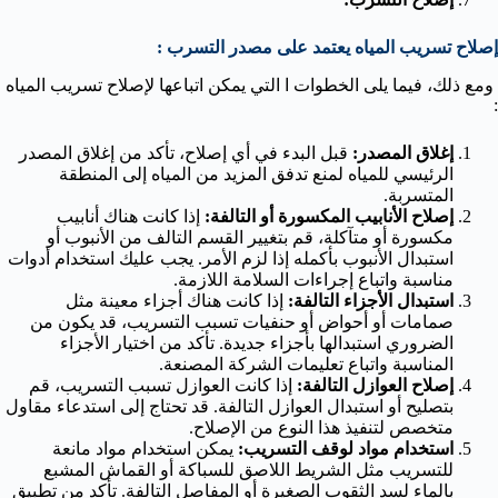
إصلاح تسريب المياه يعتمد على مصدر التسرب :
ومع ذلك، فيما يلى الخطوات ا التي يمكن اتباعها لإصلاح تسريب المياه
:
إغلاق المصدر:
قبل البدء في أي إصلاح، تأكد من إغلاق المصدر
الرئيسي للمياه لمنع تدفق المزيد من المياه إلى المنطقة
المتسربة.
إصلاح الأنابيب المكسورة أو التالفة:
إذا كانت هناك أنابيب
مكسورة أو متآكلة، قم بتغيير القسم التالف من الأنبوب أو
استبدال الأنبوب بأكمله إذا لزم الأمر. يجب عليك استخدام أدوات
مناسبة واتباع إجراءات السلامة اللازمة.
استبدال الأجزاء التالفة:
إذا كانت هناك أجزاء معينة مثل
صمامات أو أحواض أو حنفيات تسبب التسريب، قد يكون من
الضروري استبدالها بأجزاء جديدة. تأكد من اختيار الأجزاء
المناسبة واتباع تعليمات الشركة المصنعة.
إصلاح العوازل التالفة:
إذا كانت العوازل تسبب التسريب، قم
بتصليح أو استبدال العوازل التالفة. قد تحتاج إلى استدعاء مقاول
متخصص لتنفيذ هذا النوع من الإصلاح.
استخدام مواد لوقف التسريب:
يمكن استخدام مواد مانعة
للتسريب مثل الشريط اللاصق للسباكة أو القماش المشبع
بالماء لسد الثقوب الصغيرة أو المفاصل التالفة. تأكد من تطبيق