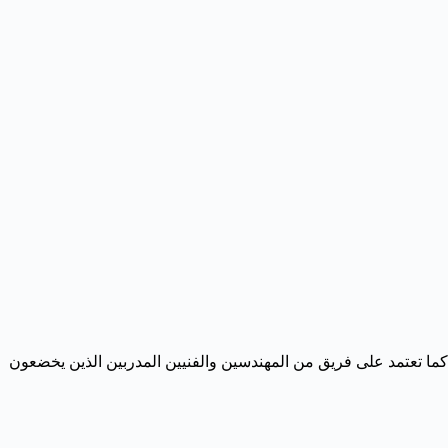
 ضمانًا يصل إلى 10 سنوات على خدمات العزل والإصلاح. كما تعتمد على فريق من المهندسين والفنيين المدربين الذين يخضعون