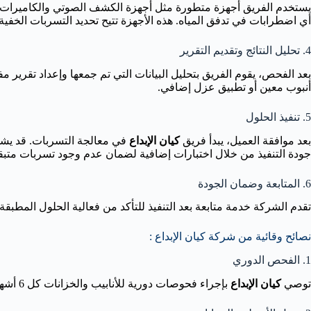
يستخدم الفريق أجهزة متطورة مثل أجهزة الكشف الصوتي والكاميرات ال
أي اضطرابات في تدفق المياه. هذه الأجهزة تتيح تحديد التسربات الخفية
4. تحليل النتائج وتقديم التقرير
بعد الفحص، يقوم الفريق بتحليل البيانات التي تم جمعها وإعداد تقرير
أنبوب معين أو تطبيق عزل إضافي.
5. تنفيذ الحلول
بعد موافقة العميل، يبدأ فريق
كيان الإبداع
في معالجة التسربات. قد يشمل 
جودة التنفيذ من خلال اختبارات إضافية لضمان عدم وجود تسربات متبقي
6. المتابعة وضمان الجودة
تقدم الشركة خدمة متابعة بعد التنفيذ للتأكد من فعالية الحلول المطبقة. يتم تزويد الع
نصائح وقائية من شركة كيان الإبداع :
1. الفحص الدوري
توصي
كيان الإبداع
بإجراء فحوصات دورية للأنابيب والخزانات كل 6 أشهر، خاصة قبل موسم الأمطار في الباحة. هذا يساعد على اكتشاف التسربات المحتملة مبكرًا.